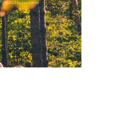
© 2023 by Lea Köhler
Lass uns gerne in Kontakt bleiben!
Abonniere einfach meinen
Newsletter und bleibe auf dem
Laufenden.
Du hast Fragen oder möchtest
einen Termin ausmachen?
Hier kommst du zum
Kontaktformular.