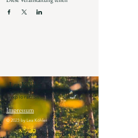
Lea Köhler
Studio for movement &
exploration
Impressum
© 2023 by Lea Köhler
Lass uns gerne in Kontakt bleiben!