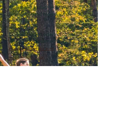
Abonniere einfach meinen
Newsletter und bleibe auf dem
Laufenden.
Du hast Fragen oder möchtest
einen Termin ausmachen?
Hier kommst du zum
Kontaktformular.