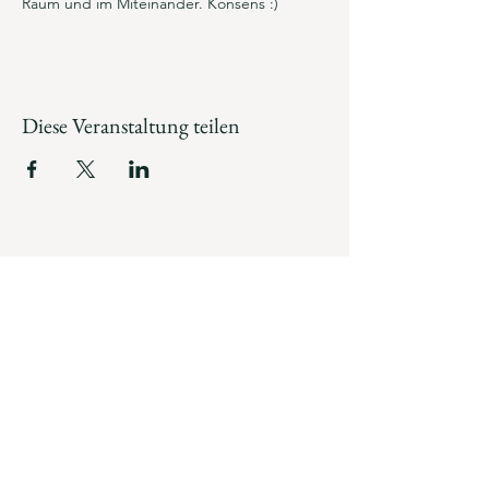
Raum und im Miteinander. Konsens :)
Diese Veranstaltung teilen
Lea Köhler
Studio for movement &
exploration