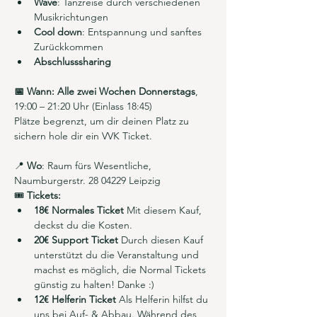
Wave
: Tanzreise durch verschiedenen 
Musikrichtungen
Cool down
: Entspannung und sanftes 
Zurückkommen
Abschlusssharing
📅 Wann: Alle zwei Wochen Donnerstags
, 
19:00 – 21:20 Uhr (Einlass 18:45)
Plätze begrenzt, um dir deinen Platz zu 
sichern hole dir ein VVK Ticket.
📍 
Wo
: Raum fürs Wesentliche, 
Naumburgerstr. 28 04229 Leipzig
🎟️ 
Tickets:
18€ Normales Ticket 
Mit diesem Kauf, 
deckst du die Kosten.
20€ Support Ticket
 Durch diesen Kauf 
unterstützt du die Veranstaltung und 
machst es möglich, die Normal Tickets 
günstig zu halten! Danke :) 
12€ Helferin Ticket 
Als Helferin hilfst du 
uns bei Auf- & Abbau. Während des 