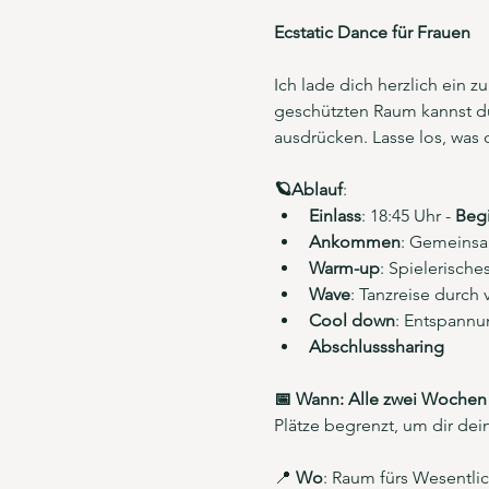
Ecstatic Dance für Frauen
Ich lade dich herzlich ein 
geschützten Raum kannst du
ausdrücken. Lasse los, was 
🪐Ablauf
:
Einlass
: 18:45 Uhr - 
Beg
Ankommen
: Gemeinsa
Warm-up
: Spielerisch
Wave
: Tanzreise durch
Cool down
: Entspann
Abschlusssharing
📅 Wann: Alle zwei Wochen
Plätze begrenzt, um dir dein
📍 
Wo
: Raum fürs Wesentli