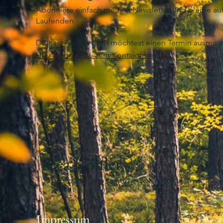
Abonniere einfach meinen Newsletter und bleibe a
Laufenden.
Du hast Fragen oder möchtest einen Termin ausmac
Hier kommst du zum Kontaktformular.
Lea Köhler
Studio for movement & exploration
Impressum