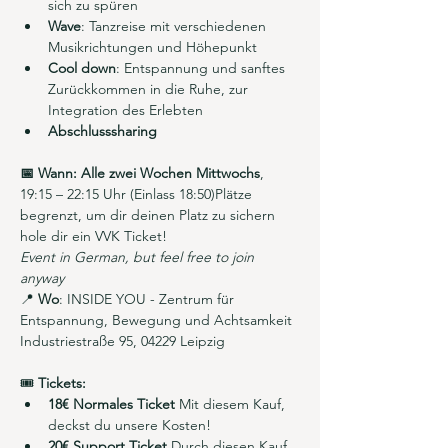
sich zu spüren
Wave
: Tanzreise mit verschiedenen 
Musikrichtungen und Höhepunkt
Cool down
: Entspannung und sanftes 
Zurückkommen in die Ruhe, zur 
Integration des Erlebten
Abschlusssharing
📅 Wann: Alle zwei Wochen Mittwochs
, 
19:15 – 22:15 Uhr (Einlass 18:50)Plätze 
begrenzt, um dir deinen Platz zu sichern 
hole dir ein VVK Ticket!
Event in German, but feel free to join 
anyway
📍 
Wo
: INSIDE YOU - Zentrum für 
Entspannung, Bewegung und Achtsamkeit
Industriestraße 95, 04229 Leipzig
🎟️ 
Tickets:
18€ Normales Ticket 
Mit diesem Kauf, 
deckst du unsere Kosten!
20€ Support Ticket
 Durch diesen Kauf 