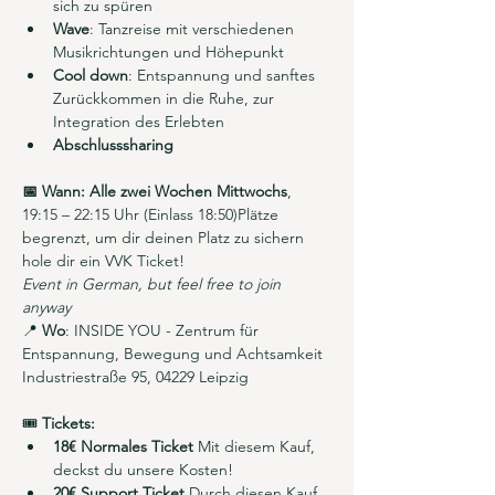
sich zu spüren
Wave
: Tanzreise mit verschiedenen 
Musikrichtungen und Höhepunkt
Cool down
: Entspannung und sanftes 
Zurückkommen in die Ruhe, zur 
Integration des Erlebten
Abschlusssharing
📅 Wann: Alle zwei Wochen Mittwochs
, 
19:15 – 22:15 Uhr (Einlass 18:50)Plätze 
begrenzt, um dir deinen Platz zu sichern 
hole dir ein VVK Ticket!
Event in German, but feel free to join 
anyway
📍 
Wo
: INSIDE YOU - Zentrum für 
Entspannung, Bewegung und Achtsamkeit
Industriestraße 95, 04229 Leipzig
🎟️ 
Tickets:
18€ Normales Ticket 
Mit diesem Kauf, 
deckst du unsere Kosten!
20€ Support Ticket
 Durch diesen Kauf 